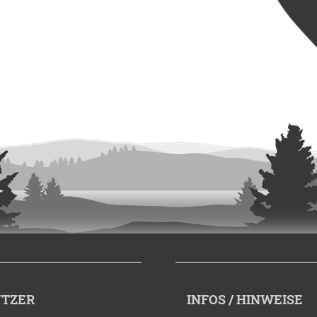
TZER
INFOS / HINWEISE