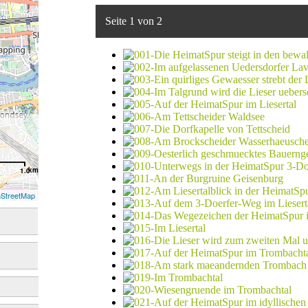
Seite 1 von 2
km
1.0
StreetMap