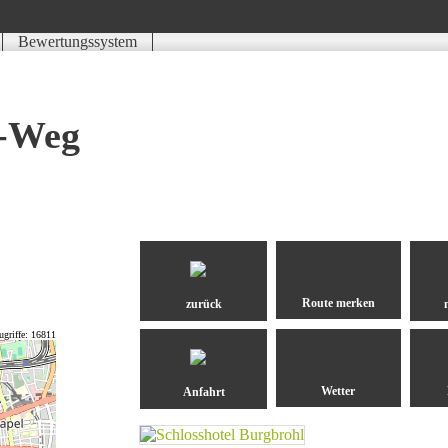
Bewertungssystem
Schwierigkeit
Kondition
Landschaft
Erlebnis
r-Weg
zurück
ugriffe: 16811
Anfahrt