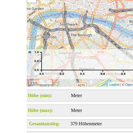
m
1.0
0.5
0.0
0.0
0.2
0.4
0.6
0.8
1 km
Leaflet
| ©
Open
Höhe (min):
Meter
Höhe (max):
Meter
Gesamtanstieg:
379 Höhenmeter