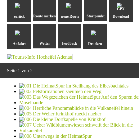
GPX
zurück
neue Route
Download
Anfahrt
Drucken
Seite 1 von 2