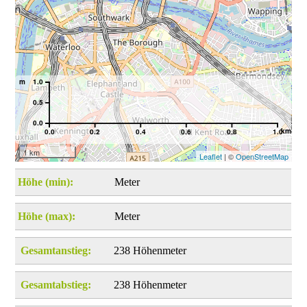
m
1.0
0.5
0.0
km
0.0
0.2
0.4
0.6
0.8
1.0
1 km
Leaflet
| ©
OpenStreetMap
Höhe (min):
Meter
Höhe (max):
Meter
Gesamtanstieg:
238 Höhenmeter
Gesamtabstieg:
238 Höhenmeter