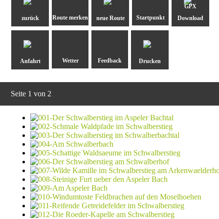
GPX
zurück
neue Route
Download
Anfahrt
Drucken
Seite 1 von 2