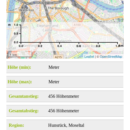
m
1.0
0.5
0.0
km
0.0
0.2
0.4
0.6
0.8
1.0
1 km
Leaflet
| ©
OpenStreetMap
Höhe (min):
Meter
Höhe (max):
Meter
Gesamtanstieg:
456 Höhenmeter
Gesamtabstieg:
456 Höhenmeter
Region:
Hunsrück, Moseltal