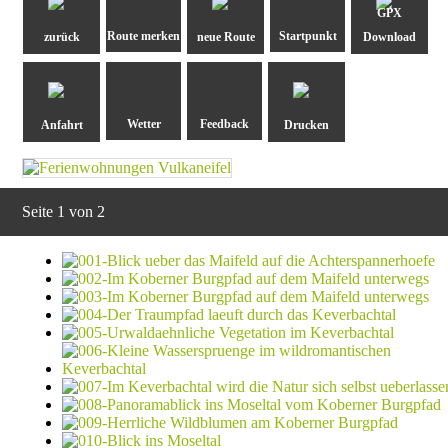
GPX
zurück
neue Route
Download
Anfahrt
Drucken
Seite 1 von 2