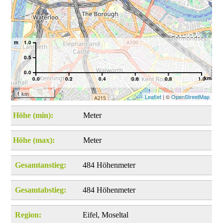
m
1.0
0.5
0.0
km
0.0
0.2
0.4
0.6
0.8
1.0
1 km
Leaflet
| ©
OpenStreetMap
Höhe (min):
Meter
Höhe (max):
Meter
Gesamtanstieg:
484 Höhenmeter
Gesamtabstieg:
484 Höhenmeter
Region:
Eifel, Moseltal