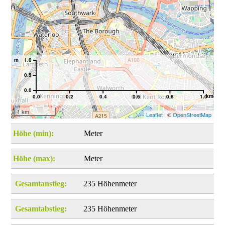
m
1.0
0.5
0.0
km
0.0
0.2
0.4
0.6
0.8
1.0
1 km
Leaflet
| ©
OpenStreetMap
Höhe (min):
Meter
Höhe (max):
Meter
Gesamtanstieg:
235 Höhenmeter
Gesamtabstieg:
235 Höhenmeter