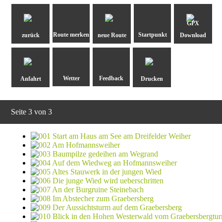
GPX
zurück
neue Route
Download
Anfahrt
Drucken
Seite 3 von 3