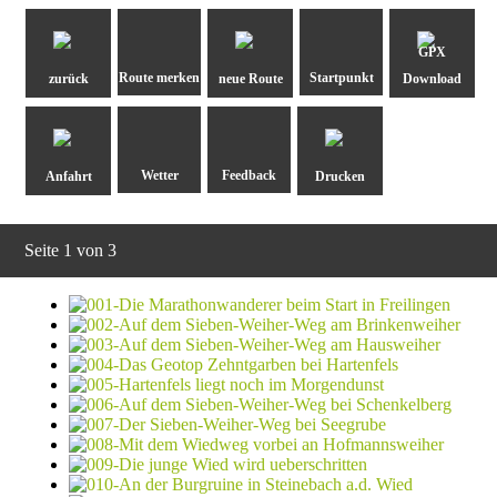
GPX
zurück
neue Route
Download
Anfahrt
Drucken
Seite 1 von 3