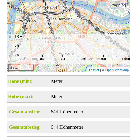
m
1.0
0.5
0.0
km
0.0
0.2
0.4
0.6
0.8
1.0
1 km
Leaflet
| ©
OpenStreetMap
Höhe (min):
Meter
Höhe (max):
Meter
Gesamtanstieg:
644 Höhenmeter
Gesamtabstieg:
644 Höhenmeter