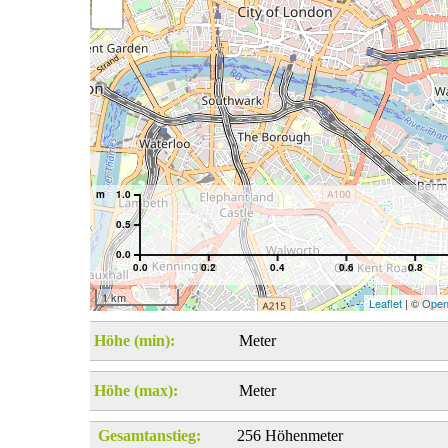
m
1.0
0.5
0.0
0.0
0.2
0.4
0.6
0.8
1 km
Leaflet
| ©
Open
Höhe (min):
Meter
Höhe (max):
Meter
Gesamtanstieg:
256 Höhenmeter