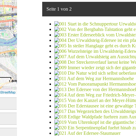
Seite 1 von 2
km
1.0
StreetMap