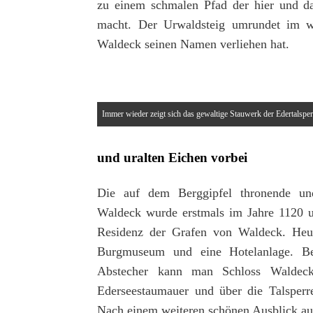
zu einem schmalen Pfad der hier und da
macht. Der Urwaldsteig umrundet im we
Waldeck seinen Namen verliehen hat.
Immer wieder zeigt sich das gewaltige Stauwerk der Edertalsper
und uralten Eichen vorbei
Die auf dem Berggipfel thronende und
Waldeck wurde erstmals im Jahre 1120 ur
Residenz der Grafen von Waldeck. Heute
Burgmuseum und eine Hotelanlage. B
Abstecher kann man Schloss Waldeck
Ederseestaumauer und über die Talsperr
Nach einem weiteren schönen Ausblick auf