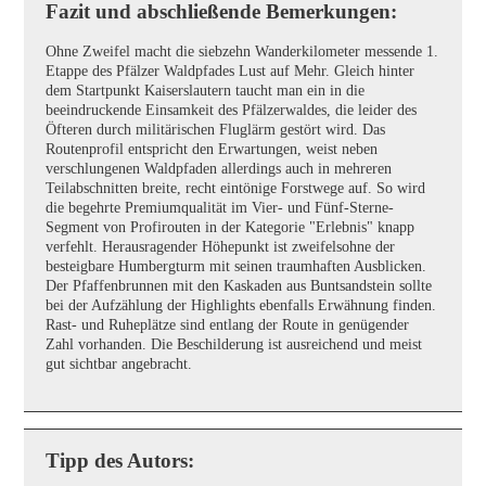
Fazit und abschließende Bemerkungen:
Ohne Zweifel macht die siebzehn Wanderkilometer messende 1.
Etappe des Pfälzer Waldpfades Lust auf Mehr. Gleich hinter
dem Startpunkt Kaiserslautern taucht man ein in die
beeindruckende Einsamkeit des Pfälzerwaldes, die leider des
Öfteren durch militärischen Fluglärm gestört wird. Das
Routenprofil entspricht den Erwartungen, weist neben
verschlungenen Waldpfaden allerdings auch in mehreren
Teilabschnitten breite, recht eintönige Forstwege auf. So wird
die begehrte Premiumqualität im Vier- und Fünf-Sterne-
Segment von Profirouten in der Kategorie "Erlebnis" knapp
verfehlt. Herausragender Höhepunkt ist zweifelsohne der
besteigbare Humbergturm mit seinen traumhaften Ausblicken.
Der Pfaffenbrunnen mit den Kaskaden aus Buntsandstein sollte
bei der Aufzählung der Highlights ebenfalls Erwähnung finden.
Rast- und Ruheplätze sind entlang der Route in genügender
Zahl vorhanden. Die Beschilderung ist ausreichend und meist
gut sichtbar angebracht.
Tipp des Autors: