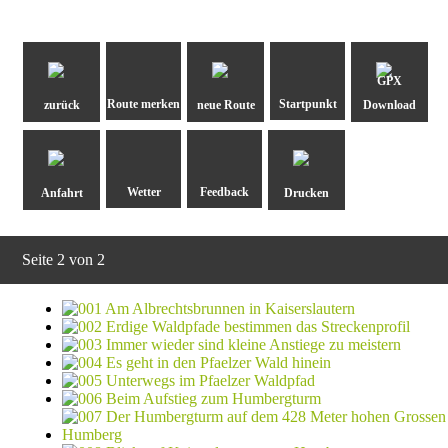
GPX
zurück
neue Route
Download
Anfahrt
Drucken
Seite 2 von 2