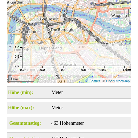
m
1.0
0.5
0.0
km
0.0
0.2
0.4
0.6
0.8
1.0
1 km
Leaflet
| ©
OpenStreetMap
Höhe (min):
Meter
Höhe (max):
Meter
Gesamtanstieg:
463 Höhenmeter