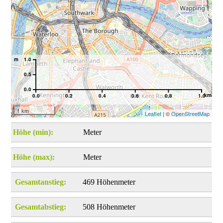
m
1.0
0.5
0.0
km
0.0
0.2
0.4
0.6
0.8
1.0
1 km
Leaflet
| ©
OpenStreetMap
Höhe (min):
Meter
Höhe (max):
Meter
Gesamtanstieg:
469 Höhenmeter
Gesamtabstieg:
508 Höhenmeter