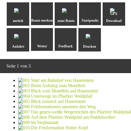
GPX
zurück
neue Route
Download
Anfahrt
Drucken
Seite 1 von 3