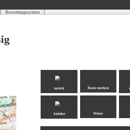
Bewertungssystem
Schwierigkeit
Kondition
Landschaft
Erlebnis
ig
zurück
ugriffe: 25353
Anfahrt