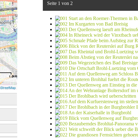
Seite 1 von 2
km
1.0
StreetMap