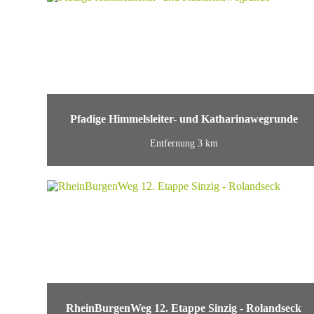
Pfadige Himmelsleiter- und Katharinawegrunde
Entfernung 3 km
RheinBurgenWeg 12. Etappe Sinzig - Rolandseck