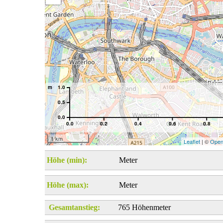
m
1.0
0.5
0.0
0.0
0.2
0.4
0.6
0.8
1 km
Leaflet
| ©
Open
Höhe (min):
Meter
Höhe (max):
Meter
Gesamtanstieg:
765 Höhenmeter