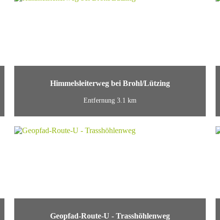
Himmelsleiterweg bei Brohl/Lützing
Entfernung 3.1 km
Geopfad-Route-U - Trasshöhlenweg