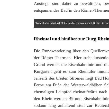
Anstiege sind dabei zu bewältigen, be
entspannendes Bad in den Römer-Therme
Traumhafter Rheintalblick von der Reutersley auf Brohl-Lützin
Rheintal und hinüber zur Burg Rhei
Die Rundwanderung über den Quellenweg
der Römer-Thermen. Hier steht kostenlo
Grund werden die Eisenbahnlinie und die
Kurgarten geht es zum Rheinufer hinunte
Jenseits des breiten Stromes liegt Bad H
Ferne am Fuße der Westerwaldhöhen Schl
ehemaligen Leinpfad rheinaufwärts nach
den Rhein werden B9 und Eisenbahnlinie
sodann lang anhaltend steil zur Reuter