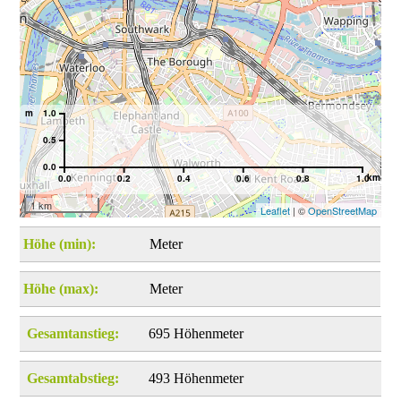
m
1.0
0.5
0.0
km
0.0
0.2
0.4
0.6
0.8
1.0
1 km
Leaflet
| ©
OpenStreetMap
Höhe (min):
Meter
Höhe (max):
Meter
Gesamtanstieg:
695 Höhenmeter
Gesamtabstieg:
493 Höhenmeter