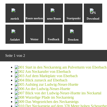
GPX
zurück
neue Route
Download
Anfahrt
Drucken
Seite 1 von 2