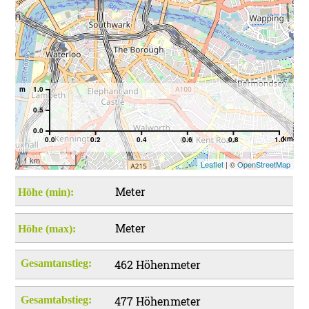
m
1.0
0.5
0.0
km
0.0
0.2
0.4
0.6
0.8
1.0
1 km
Leaflet
| ©
OpenStreetMap
Meter
Höhe (min):
Meter
Höhe (max):
Gesamtanstieg:
462 Höhenmeter
Gesamtabstieg:
477 Höhenmeter