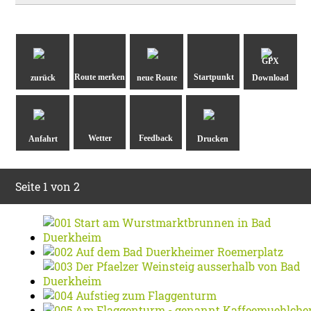
GPX
zurück
neue Route
Download
Anfahrt
Drucken
Seite 1 von 2