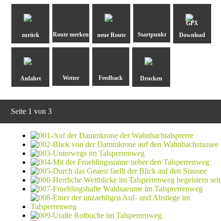
GPX
zurück
neue Route
Download
Anfahrt
Drucken
Seite 1 von 3