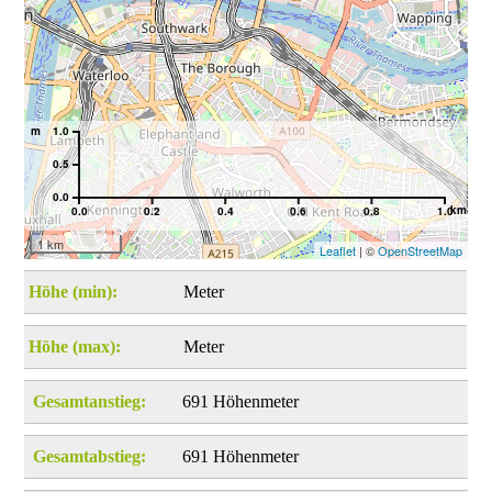
m
1.0
0.5
0.0
km
0.0
0.2
0.4
0.6
0.8
1.0
1 km
Leaflet
| ©
OpenStreetMap
Höhe (min):
Meter
Höhe (max):
Meter
Gesamtanstieg:
691 Höhenmeter
Gesamtabstieg:
691 Höhenmeter