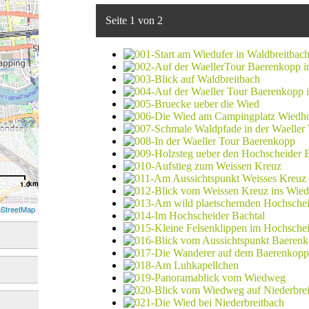
Seite 1 von 2
km
1.0
StreetMap