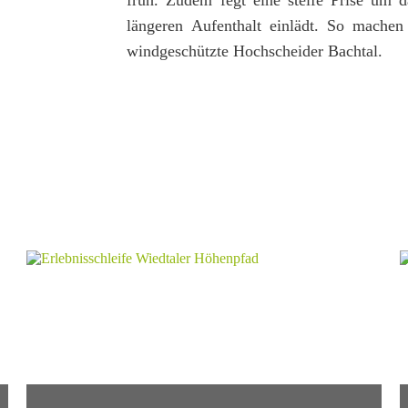
früh. Zudem fegt eine steife Prise um 
längeren Aufenthalt einlädt. So mache
windgeschützte Hochscheider Bachtal.