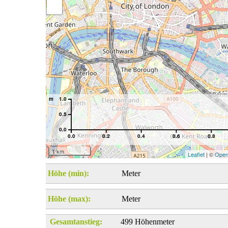
m
1.0
0.5
0.0
0.0
0.2
0.4
0.6
0.8
1 km
Leaflet
| ©
Open
Höhe (min):
Meter
Höhe (max):
Meter
Gesamtanstieg:
499 Höhenmeter