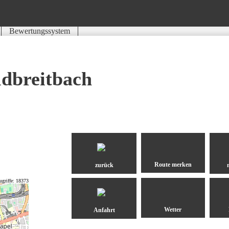
Bewertungssystem
Schwierigkeit
Kondition
Landschaft
Erlebnis
ldbreitbach
zurück
ugriffe: 18373
Anfahrt