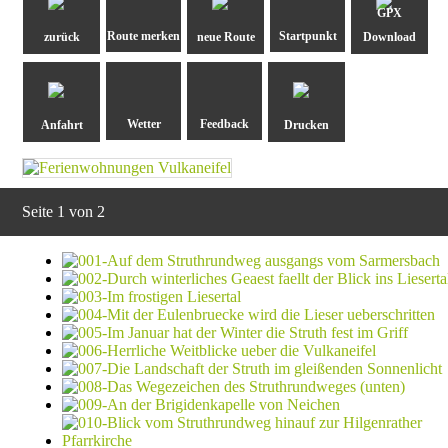
GPX
zurück
neue Route
Download
Anfahrt
Drucken
Seite 1 von 2