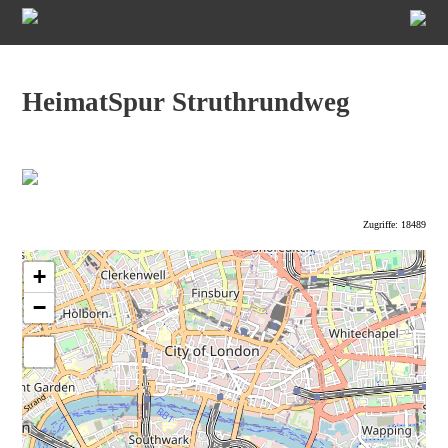
HeimatSpur Struthrundweg
Zugriffe: 18489
+
−