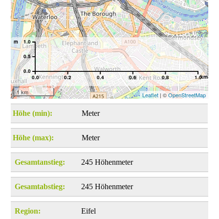
m
1.0
0.5
0.0
km
0.0
0.2
0.4
0.6
0.8
1.0
1 km
Leaflet
| ©
OpenStreetMap
Höhe (min):
Meter
Höhe (max):
Meter
Gesamtanstieg:
245 Höhenmeter
Gesamtabstieg:
245 Höhenmeter
Region:
Eifel