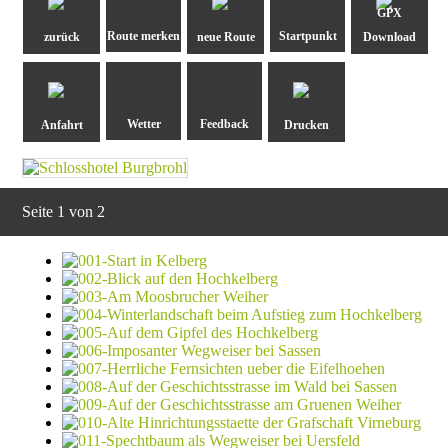
GPX
zurück
neue Route
Download
Anfahrt
Drucken
Seite 1 von 2