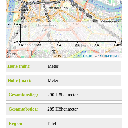
m
1.0
0.5
0.0
km
0.0
0.2
0.4
0.6
0.8
1.0
1 km
Leaflet
| ©
OpenStreetMap
Höhe (min):
Meter
Höhe (max):
Meter
Gesamtanstieg:
290 Höhenmeter
Gesamtabstieg:
285 Höhenmeter
Region:
Eifel