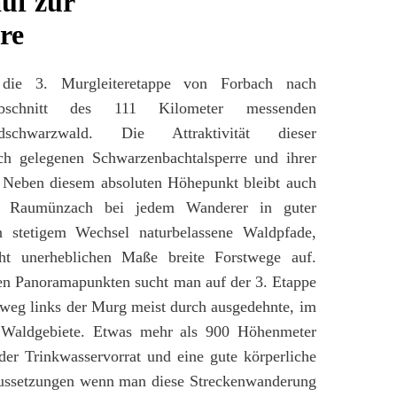
uf zur
re
die 3. Murgleiteretappe von Forbach nach
bschnitt des 111 Kilometer messenden
chwarzwald. Die Attraktivität dieser
ch gelegenen Schwarzenbachtalsperre und ihrer
t. Neben diesem absoluten Höhepunkt bleibt auch
en Raumünzach bei jedem Wanderer in guter
n stetigem Wechsel naturbelassene Waldpfade,
ht unerheblichen Maße breite Forstwege auf.
den Panoramapunkten sucht man auf der 3. Etappe
rweg links der Murg meist durch ausgedehnte, im
Waldgebiete. Etwas mehr als 900 Höhenmeter
der Trinkwasservorrat und eine gute körperliche
aussetzungen wenn man diese Streckenwanderung