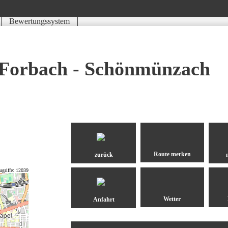
Bewertungssystem
Schwierigkeit
Kondition
Landschaft
Erlebnis
e Forbach - Schönmünzach
zurück
ugriffe: 12039
Anfahrt