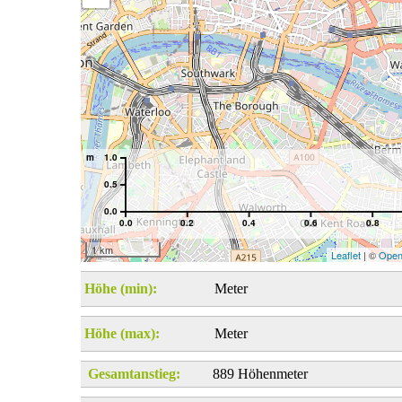
m
1.0
0.5
0.0
0.0
0.2
0.4
0.6
0.8
1 km
Leaflet
| ©
Open
Höhe (min):
Meter
Höhe (max):
Meter
Gesamtanstieg:
889 Höhenmeter