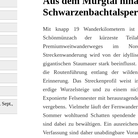
Aus dem Murgtal hina
Schwarzenbachtalsper
Mit knapp 19 Wanderkilometern ist 
Schönmünzach der kürzeste Teila
Premiumweitwanderweges im Nords
Streckenwanderung wird von der idyllis
gigantischen Staumauer stark beeinfluss
die Routenführung entlang der wild
Erinnerung. Das Streckenprofil weist i
erdige Wurzelsteige und zu einem nic
Exponierte Felsennester mit herausragen
, Sept.,
vergebens. Vielmehr läuft der Fernwande
Sommer wohltuend Schatten spendende 
sind dabei zu bewältigen. Ein ausreichen
Verfassung sind daher unabdingbare Vor