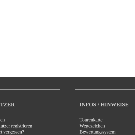
TZER
INFOS / HINWEISE
en
Tourenkarte
tzer registrieren
Wegezeichen
t vergessen?
Bewertungssystem