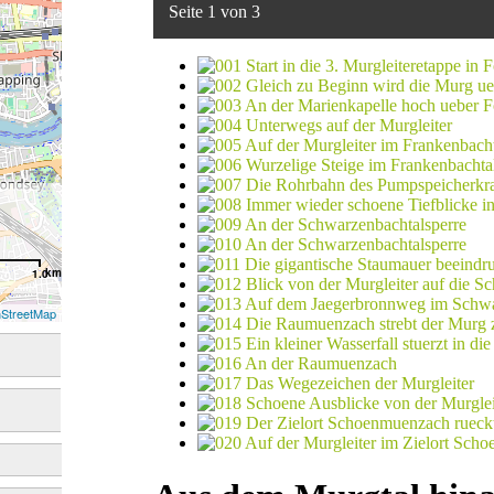
Seite 1 von 3
km
1.0
StreetMap