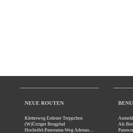
NEUE ROUTEN
BENU
Kletterweg Erdener Treppchen
Anmeld
(W)Ürziger Bergpfad
Als Benu
Hocheifel-Panorama-Weg Adenau - Insul
Passwor