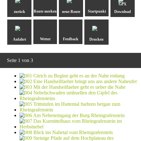
GPX
zurück
neue Route
Download
Anfahrt
Drucken
Seite 1 von 3