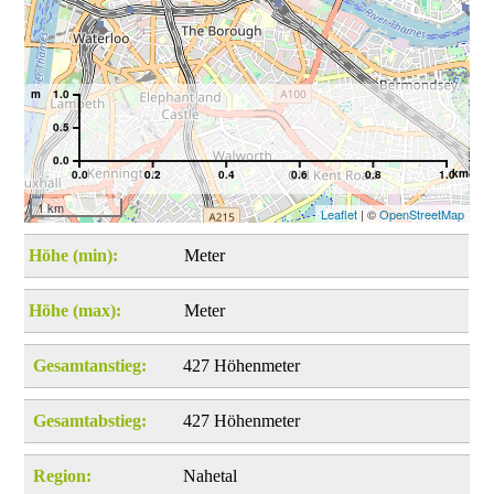
m
1.0
0.5
0.0
km
0.0
0.2
0.4
0.6
0.8
1.0
1 km
Leaflet
| ©
OpenStreetMap
Höhe (min):
Meter
Höhe (max):
Meter
Gesamtanstieg:
427 Höhenmeter
Gesamtabstieg:
427 Höhenmeter
Region:
Nahetal