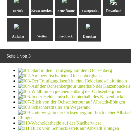
GPX
zurück
neue Route
Download
Anfahrt
Drucken
Seite 1 von 3