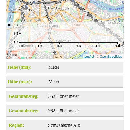
m
1.0
0.5
0.0
km
0.0
0.2
0.4
0.6
0.8
1.0
1 km
Leaflet
| ©
OpenStreetMap
Höhe (min):
Meter
Höhe (max):
Meter
Gesamtanstieg:
362 Höhenmeter
Gesamtabstieg:
362 Höhenmeter
Region:
Schwäbische Alb