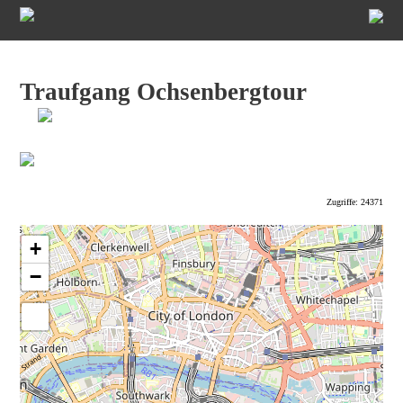
Traufgang Ochsenbergtour
Zugriffe: 24371
+
−