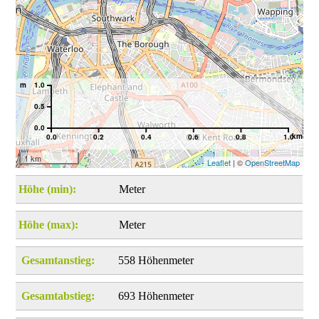
m
1.0
0.5
0.0
km
0.0
0.2
0.4
0.6
0.8
1.0
1 km
Leaflet
| ©
OpenStreetMap
Höhe (min):
Meter
Höhe (max):
Meter
Gesamtanstieg:
558 Höhenmeter
Gesamtabstieg:
693 Höhenmeter