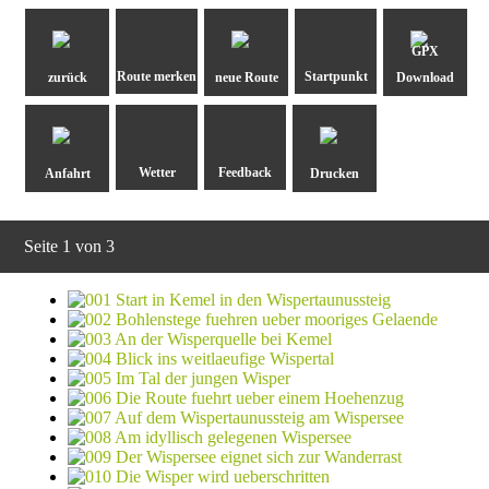
GPX
zurück
neue Route
Download
Anfahrt
Drucken
Seite 1 von 3