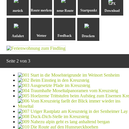
GPX
zurück
neue Route
Download
Anfahrt
Drucken
Seite 2 von 3