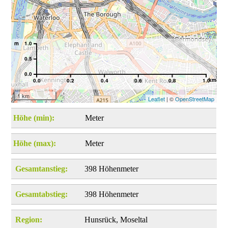
m
1.0
0.5
0.0
km
0.0
0.2
0.4
0.6
0.8
1.0
1 km
Leaflet
| ©
OpenStreetMap
Höhe (min):
Meter
Höhe (max):
Meter
Gesamtanstieg:
398 Höhenmeter
Gesamtabstieg:
398 Höhenmeter
Region:
Hunsrück, Moseltal